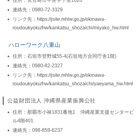
住所：宮古島市平良字下里1020
連絡先：0980-72-3329
リンク先：
https://jsite.mhlw.go.jp/okinawa-
roudoukyoku/hw/kankatsu_shozaichi/miyako_hw.html
ハローワーク八重山
住所：石垣市登野城55-4(石垣地方合同庁舎1階)
連絡先：0980-82-2327
リンク先：
https://jsite.mhlw.go.jp/okinawa-
roudoukyoku/hw/kankatsu_shozaichi/yaeyama_hw.html
公益財団法人 沖縄県産業振興公社
住所：那覇市小禄1831番地1 沖縄産業支援センタービ
ル4階401
連絡先：098-859-6237