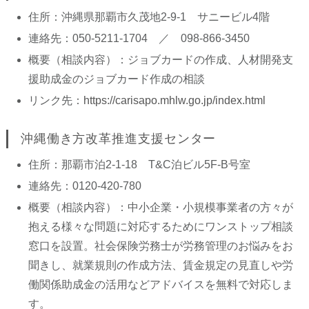
住所：沖縄県那覇市久茂地2-9-1 サニービル4階
連絡先：050-5211-1704 ／ 098-866-3450
概要（相談内容）：ジョブカードの作成、人材開発支
援助成金のジョブカード作成の相談
リンク先：
https://carisapo.mhlw.go.jp/index.html
沖縄働き方改革推進支援センター
住所：那覇市泊2-1-18 T&C泊ビル5F-B号室
連絡先：0120-420-780
概要（相談内容）：中小企業・小規模事業者の方々が
抱える様々な問題に対応するためにワンストップ相談
窓口を設置。社会保険労務士が労務管理のお悩みをお
聞きし、就業規則の作成方法、賃金規定の見直しや労
働関係助成金の活用などアドバイスを無料で対応しま
す。