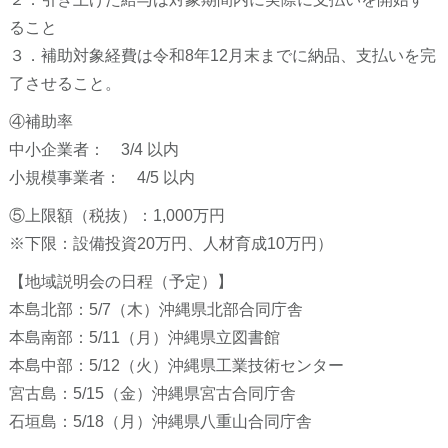
ること
３．補助対象経費は令和8年12月末までに納品、支払いを完
了させること。
④補助率
中小企業者： 3/4 以内
小規模事業者： 4/5 以内
⑤上限額（税抜）：1,000万円
※下限：設備投資20万円、人材育成10万円）
【地域説明会の日程（予定）】
本島北部：5/7（木）沖縄県北部合同庁舎
本島南部：5/11（月）沖縄県立図書館
本島中部：5/12（火）沖縄県工業技術センター
宮古島：5/15（金）沖縄県宮古合同庁舎
石垣島：5/18（月）沖縄県八重山合同庁舎