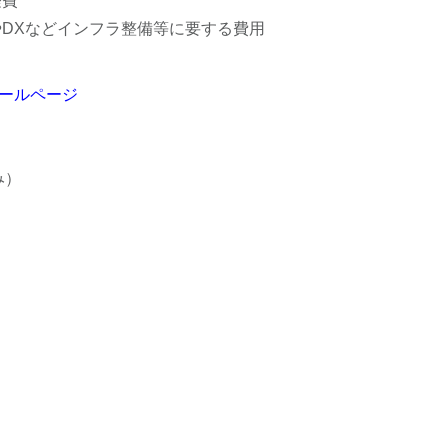
経費
DXなどインフラ整備等に要する費用
ールページ
み）