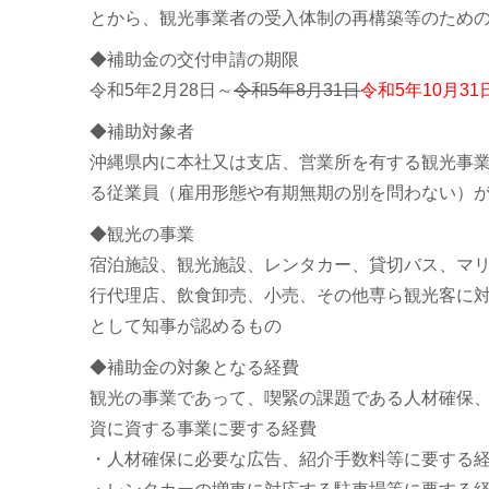
とから、観光事業者の受入体制の再構築等のため
◆補助金の交付申請の期限
令和5年2月28日～
令和5年8月31日
令和5年10月31
◆補助対象者
沖縄県内に本社又は支店、営業所を有する観光事
る従業員（雇用形態や有期無期の別を問わない）が
◆観光の事業
宿泊施設、観光施設、レンタカー、貸切バス、マ
行代理店、飲食卸売、小売、その他専ら観光客に
として知事が認めるもの
◆補助金の対象となる経費
観光の事業であって、喫緊の課題である人材確保
資に資する事業に要する経費
・人材確保に必要な広告、紹介手数料等に要する