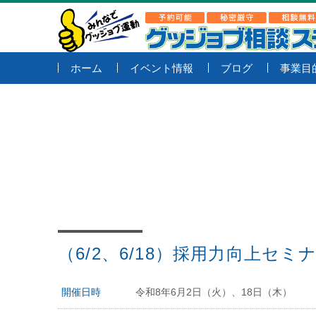
ホーム
イベント情報
ブログ
事業目
（6/2、6/18）採用力向上セ
開催日時
令和8年6月2日（火）、18日（木）