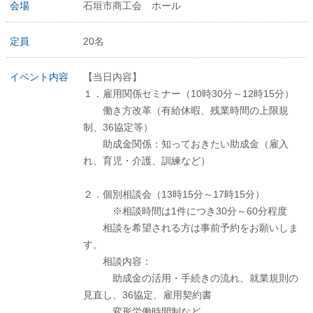
会場
石垣市商工会 ホール
定員
20名
イベント内容
【当日内容】
１．雇用関係セミナー（10時30分～12時15分）
働き方改革（有給休暇、残業時間の上限規
制、36協定等）
助成金関係：知っておきたい助成金（雇入
れ、育児・介護、訓練など）
２．個別相談会（13時15分～17時15分）
※相談時間は1件につき30分～60分程度
相談を希望される方は事前予約をお願いしま
す。
相談内容：
助成金の活用・手続きの流れ、就業規則の
見直し、36協定、雇用契約書
変形労働時間制など